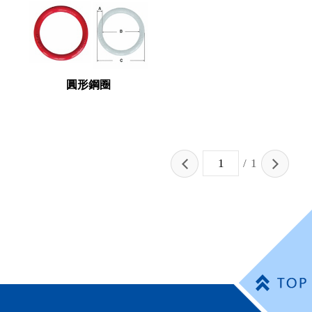
圓形鋼圈
/
1